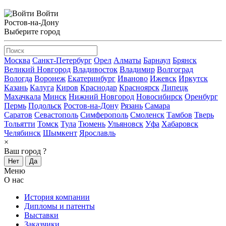
Войти
Ростов-на-Дону
Выберите город
Москва
Санкт-Петербург
Орел
Алматы
Барнаул
Брянск
Великий Новгород
Владивосток
Владимир
Волгоград
Вологда
Воронеж
Екатеринбург
Иваново
Ижевск
Иркутск
Казань
Калуга
Киров
Краснодар
Красноярск
Липецк
Махачкала
Минск
Нижний Новгород
Новосибирск
Оренбург
Пермь
Подольск
Ростов-на-Дону
Рязань
Самара
Саратов
Севастополь
Симферополь
Смоленск
Тамбов
Тверь
Тольятти
Томск
Тула
Тюмень
Ульяновск
Уфа
Хабаровск
Челябинск
Шымкент
Ярославль
×
Ваш город
?
Нет
Да
Меню
О нас
История компании
Дипломы и патенты
Выставки
Заказчики