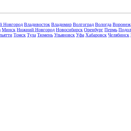
й Новгород
Владивосток
Владимир
Волгоград
Вологда
Воронеж
а
Минск
Нижний Новгород
Новосибирск
Оренбург
Пермь
Подол
льятти
Томск
Тула
Тюмень
Ульяновск
Уфа
Хабаровск
Челябинск