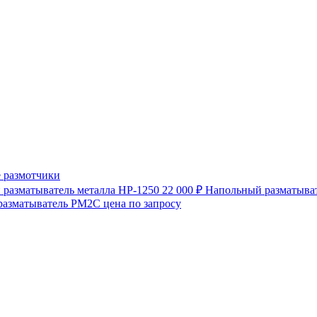
 размотчики
разматыватель металла HP-1250
22 000 ₽
Напольный разматыват
разматыватель РМ2С
цена по запросу