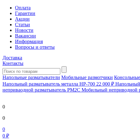
Оплата
Гарантии
Акции
Статьи
Новости
Вакансии
Информация
Вопросы и ответы
Доставка
Контакты
Напольные разматыватели
Мобильные размотчики
Консольные
Напольный разматыватель металла HP-700
22 000 ₽
Напольный 
непривaодной разматыватель РМ2С Мобильный неприводной 
0
0
0
0 ₽