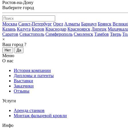
Ростов-на-Дону
Выберите город
Москва
Санкт-Петербург
Орел
Алматы
Барнаул
Брянск
Велики
Казань
Калуга
Киров
Краснодар
Красноярск
Липецк
Махачкал
Саратов
Севастополь
Симферополь
Смоленск
Тамбов
Тверь
То
×
Ваш город
?
Нет
Да
Меню
О нас
История компании
Дипломы и патенты
Выставки
Заказчики
Отзывы
Услуги
Аренда станков
Монтаж фальцевой кровли
Инфо