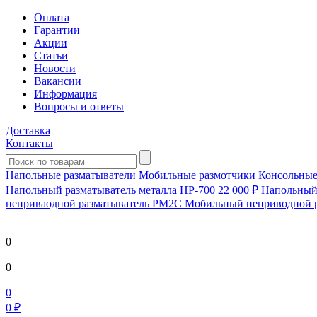
Оплата
Гарантии
Акции
Статьи
Новости
Вакансии
Информация
Вопросы и ответы
Доставка
Контакты
Напольные разматыватели
Мобильные размотчики
Консольные
Напольный разматыватель металла HP-700
22 000 ₽
Напольный 
непривaодной разматыватель РМ2С Мобильный неприводной 
0
0
0
0 ₽