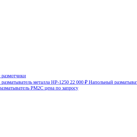
 размотчики
разматыватель металла HP-1250
22 000 ₽
Напольный разматыват
разматыватель РМ2С
цена по запросу