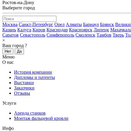
Ростов-на-Дону
Выберите город
Москва
Санкт-Петербург
Орел
Алматы
Барнаул
Брянск
Велики
Казань
Калуга
Киров
Краснодар
Красноярск
Липецк
Махачкал
Саратов
Севастополь
Симферополь
Смоленск
Тамбов
Тверь
То
×
Ваш город
?
Нет
Да
Меню
О нас
История компании
Дипломы и патенты
Выставки
Заказчики
Отзывы
Услуги
Аренда станков
Монтаж фальцевой кровли
Инфо