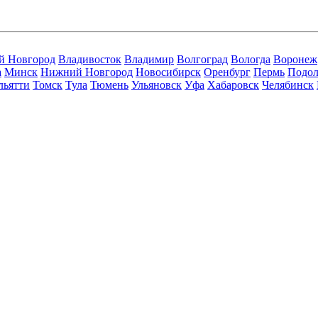
й Новгород
Владивосток
Владимир
Волгоград
Вологда
Воронеж
а
Минск
Нижний Новгород
Новосибирск
Оренбург
Пермь
Подол
льятти
Томск
Тула
Тюмень
Ульяновск
Уфа
Хабаровск
Челябинск