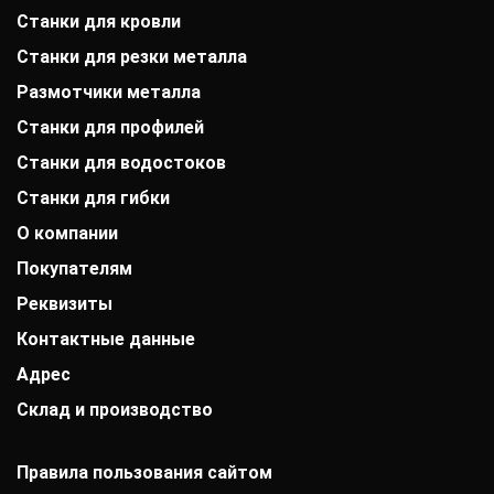
Станки для кровли
Станки для резки металла
Размотчики металла
Станки для профилей
Станки для водостоков
Станки для гибки
О компании
Покупателям
История компании
Дипломы и патенты
Реквизиты
Оплата
Выставки
Доставка
Заказчики
Контактные данные
АО «Райффайзенбанк»
Гарантии
Отзывы
г. Москва
Акции
Адрес
+7 (800) 333-41-10
Вакансии
Р/с: 40702810000000001118
Монтаж фальцевой кровли
info@mobiprof.ru
Контакты
К/с: 30101810200000000700
Склад и производство
Ростов-на-Дону, Троллейбусная улица, 6
Статьи
График работы:
БИК: 044525700 ИНН: 7725850431
Новости
Пн.-Пт.: с 9:00 до 17:00
142103, г. Подольск, ул. Рощинская, д. 22
КПП: 775101001
ОКПО: 40276717
Правила пользования сайтом