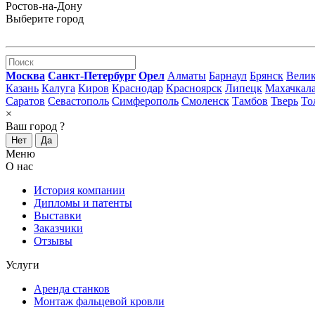
Ростов-на-Дону
Выберите город
Москва
Санкт-Петербург
Орел
Алматы
Барнаул
Брянск
Вели
Казань
Калуга
Киров
Краснодар
Красноярск
Липецк
Махачкал
Саратов
Севастополь
Симферополь
Смоленск
Тамбов
Тверь
То
×
Ваш город
?
Нет
Да
Меню
О нас
История компании
Дипломы и патенты
Выставки
Заказчики
Отзывы
Услуги
Аренда станков
Монтаж фальцевой кровли