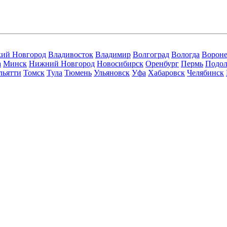
кий Новгород
Владивосток
Владимир
Волгоград
Вологда
Ворон
а
Минск
Нижний Новгород
Новосибирск
Оренбург
Пермь
Подол
льятти
Томск
Тула
Тюмень
Ульяновск
Уфа
Хабаровск
Челябинск