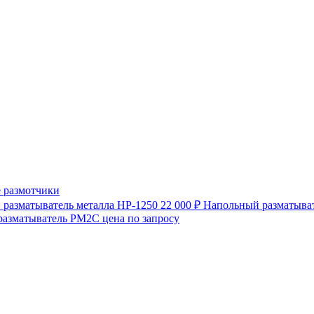
 размотчики
разматыватель металла HP-1250
22 000 ₽
Напольный разматыват
разматыватель РМ2С
цена по запросу