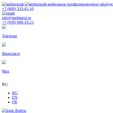
мобильное профилировочное оборуд
+7 (800) 333-41-10
info@mobiprof.ru
+7 (939) 900-19-23
Telegram
Вконтакте
Max
RU
RU
EN
FR
Войти