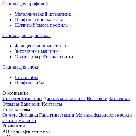
Станки для профилей
Металлический штакетник
Профиль гипсокартона
Шляпный/омега профиль
Станки для водостоков
Фальцеосадочные станки
Зиговочные машины
Станок для ребер жесткости
Станки для гибки
Листогибы
Профилегибы
О компании
История компании
Дипломы и патенты
Выставки
Заказчики
Отзывы
Вакансии
Контакты
Покупателям
Оплата
Доставка
Гарантии
Акции
Монтаж фальцевой кровли
Статьи
Новости
Реквизиты
АО «Райффайзенбанк»