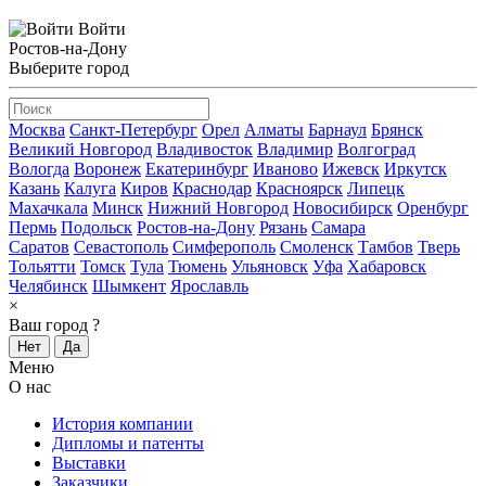
Войти
Ростов-на-Дону
Выберите город
Москва
Санкт-Петербург
Орел
Алматы
Барнаул
Брянск
Великий Новгород
Владивосток
Владимир
Волгоград
Вологда
Воронеж
Екатеринбург
Иваново
Ижевск
Иркутск
Казань
Калуга
Киров
Краснодар
Красноярск
Липецк
Махачкала
Минск
Нижний Новгород
Новосибирск
Оренбург
Пермь
Подольск
Ростов-на-Дону
Рязань
Самара
Саратов
Севастополь
Симферополь
Смоленск
Тамбов
Тверь
Тольятти
Томск
Тула
Тюмень
Ульяновск
Уфа
Хабаровск
Челябинск
Шымкент
Ярославль
×
Ваш город
?
Нет
Да
Меню
О нас
История компании
Дипломы и патенты
Выставки
Заказчики