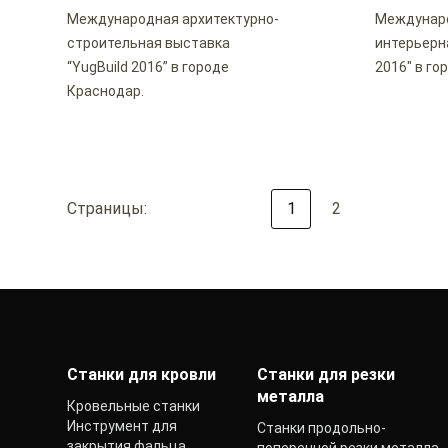
Международная архитектурно-
Междунаро
строительная выставка
интерьерна
“YugBuild 2016” в городе
2016" в го
Краснодар.
Страницы:
1
2
Станки для кровли
Станки для резки
металла
Кровельные станки
Инструмент для
Станки продольно-
закрытия фальца