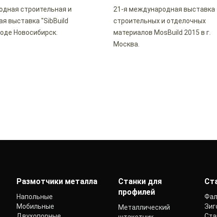
дная строительная и
21-я международная выставка
я выставка "SibBuild
строительных и отделочных
роде Новосибирск.
материалов MosBuild 2015 в г.
Москва.
Размотчики металла
Станки для
Ст
профилей
Напольные
Фал
Мобильные
Зиг
Металлический
Двухопорные
Ста