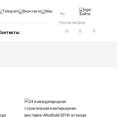
Telegram
Вконтакте
Max
RU
Войти
Ростов-на-Дону
0
0
0
Контакты