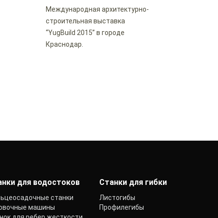
Международная архитектурно-
строительная выставка
“YugBuild 2015” в городе
Краснодар.
анки для водостоков
Станки для гибки
ьцеосадочные станки
Листогибы
овочные машины
Профилегибы
нок для ребер жесткости