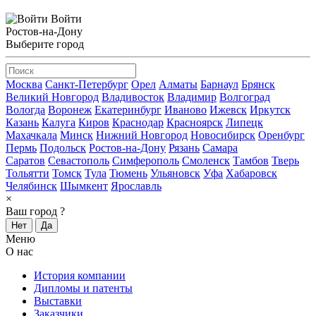
Войти
Ростов-на-Дону
Выберите город
Москва
Санкт-Петербург
Орел
Алматы
Барнаул
Брянск
Великий Новгород
Владивосток
Владимир
Волгоград
Вологда
Воронеж
Екатеринбург
Иваново
Ижевск
Иркутск
Казань
Калуга
Киров
Краснодар
Красноярск
Липецк
Махачкала
Минск
Нижний Новгород
Новосибирск
Оренбург
Пермь
Подольск
Ростов-на-Дону
Рязань
Самара
Саратов
Севастополь
Симферополь
Смоленск
Тамбов
Тверь
Тольятти
Томск
Тула
Тюмень
Ульяновск
Уфа
Хабаровск
Челябинск
Шымкент
Ярославль
×
Ваш город
?
Нет
Да
Меню
О нас
История компании
Дипломы и патенты
Выставки
Заказчики