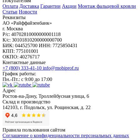
Покупателям
Оплата
Доставка
Гарантии
Акции
Монтаж фальцевой кровли
Статьи
Новости
Реквизиты
АО «Райффайзенбанк»
г. Москва
Р/с: 40702810000000001118
К/с: 30101810200000000700
БИК: 044525700 ИНН: 7725850431
КПП: 775101001
ОКПО: 40276717
Контактные данные
+7 (800) 333-41-10
info@mobiprof.ru
График работы:
Пн.-Пт.: с 9:00 до 17:00
Адрес
Ростов-на-Дону, Троллейбусная улица, 6
Склад и производство
142103, г. Подольск, ул. Рощинская, д. 22
Правила пользования сайтом
Соглашение о конфиденциальности персональных данных