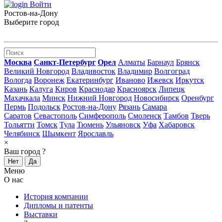
Войти
Ростов-на-Дону
Выберите город
Москва
Санкт-Петербург
Орел
Алматы
Барнаул
Брянск
Великий Новгород
Владивосток
Владимир
Волгоград
Вологда
Воронеж
Екатеринбург
Иваново
Ижевск
Иркутск
Казань
Калуга
Киров
Краснодар
Красноярск
Липецк
Махачкала
Минск
Нижний Новгород
Новосибирск
Оренбург
Пермь
Подольск
Ростов-на-Дону
Рязань
Самара
Саратов
Севастополь
Симферополь
Смоленск
Тамбов
Тверь
Тольятти
Томск
Тула
Тюмень
Ульяновск
Уфа
Хабаровск
Челябинск
Шымкент
Ярославль
×
Ваш город
?
Нет
Да
Меню
О нас
История компании
Дипломы и патенты
Выставки