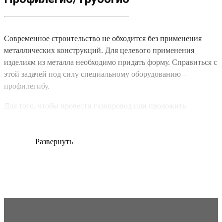
Современное строительство не обходится без применения
металлических конструкций. Для целевого применения
изделиям из металла необходимо придать форму. Справиться с
этой задачей под силу специальному оборудованию –
профилегибу.
Для того, чтобы провести газопровод или проложить
сантехническую сеть, необходимо использовать большое
количество труб. Разумеется, в процессе укладки возникнет
необходимость добиться изогнутых форм. Чтобы получить
Развернуть
такие изделия, включают профилегибочный станок.
Агрегат гнёт металл по принципу холодного проката. В
результате швеллеры и арматура получаются с заданными
углами.
Виды профилегибов