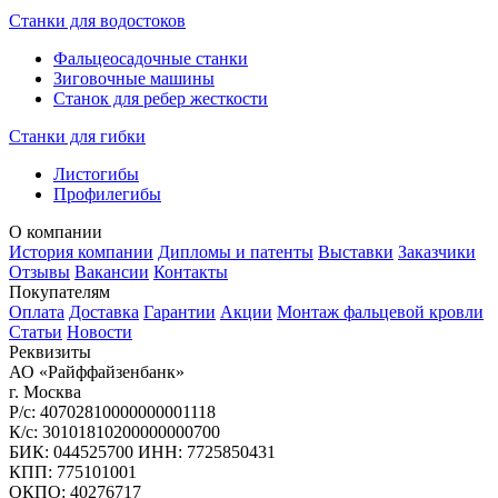
Станки для водостоков
Фальцеосадочные станки
Зиговочные машины
Станок для ребер жесткости
Станки для гибки
Листогибы
Профилегибы
О компании
История компании
Дипломы и патенты
Выставки
Заказчики
Отзывы
Вакансии
Контакты
Покупателям
Оплата
Доставка
Гарантии
Акции
Монтаж фальцевой кровли
Статьи
Новости
Реквизиты
АО «Райффайзенбанк»
г. Москва
Р/с: 40702810000000001118
К/с: 30101810200000000700
БИК: 044525700 ИНН: 7725850431
КПП: 775101001
ОКПО: 40276717