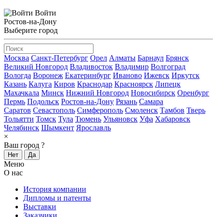
Войти
Ростов-на-Дону
Выберите город
Москва
Санкт-Петербург
Орел
Алматы
Барнаул
Брянск
Великий Новгород
Владивосток
Владимир
Волгоград
Вологда
Воронеж
Екатеринбург
Иваново
Ижевск
Иркутск
Казань
Калуга
Киров
Краснодар
Красноярск
Липецк
Махачкала
Минск
Нижний Новгород
Новосибирск
Оренбург
Пермь
Подольск
Ростов-на-Дону
Рязань
Самара
Саратов
Севастополь
Симферополь
Смоленск
Тамбов
Тверь
Тольятти
Томск
Тула
Тюмень
Ульяновск
Уфа
Хабаровск
Челябинск
Шымкент
Ярославль
×
Ваш город
?
Нет
Да
Меню
О нас
История компании
Дипломы и патенты
Выставки
Заказчики