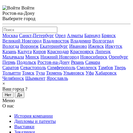
Войти
Ростов-на-Дону
Выберите город
Москва
Санкт-Петербург
Орел
Алматы
Барнаул
Брянск
Великий Новгород
Владивосток
Владимир
Волгоград
Вологда
Воронеж
Екатеринбург
Иваново
Ижевск
Иркутск
Казань
Калуга
Киров
Краснодар
Красноярск
Липецк
Махачкала
Минск
Нижний Новгород
Новосибирск
Оренбург
Пермь
Подольск
Ростов-на-Дону
Рязань
Самара
Саратов
Севастополь
Симферополь
Смоленск
Тамбов
Тверь
Тольятти
Томск
Тула
Тюмень
Ульяновск
Уфа
Хабаровск
Челябинск
Шымкент
Ярославль
×
Ваш город
?
Нет
Да
Меню
О нас
История компании
Дипломы и патенты
Выставки
Заказчики