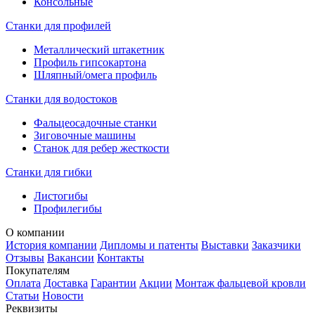
Консольные
Станки для профилей
Металлический штакетник
Профиль гипсокартона
Шляпный/омега профиль
Станки для водостоков
Фальцеосадочные станки
Зиговочные машины
Станок для ребер жесткости
Станки для гибки
Листогибы
Профилегибы
О компании
История компании
Дипломы и патенты
Выставки
Заказчики
Отзывы
Вакансии
Контакты
Покупателям
Оплата
Доставка
Гарантии
Акции
Монтаж фальцевой кровли
Статьи
Новости
Реквизиты