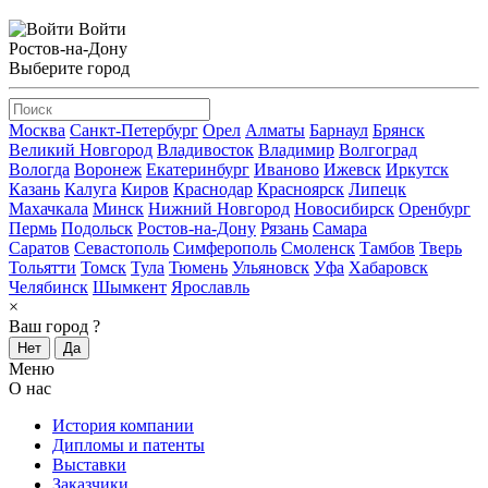
Войти
Ростов-на-Дону
Выберите город
Москва
Санкт-Петербург
Орел
Алматы
Барнаул
Брянск
Великий Новгород
Владивосток
Владимир
Волгоград
Вологда
Воронеж
Екатеринбург
Иваново
Ижевск
Иркутск
Казань
Калуга
Киров
Краснодар
Красноярск
Липецк
Махачкала
Минск
Нижний Новгород
Новосибирск
Оренбург
Пермь
Подольск
Ростов-на-Дону
Рязань
Самара
Саратов
Севастополь
Симферополь
Смоленск
Тамбов
Тверь
Тольятти
Томск
Тула
Тюмень
Ульяновск
Уфа
Хабаровск
Челябинск
Шымкент
Ярославль
×
Ваш город
?
Нет
Да
Меню
О нас
История компании
Дипломы и патенты
Выставки
Заказчики