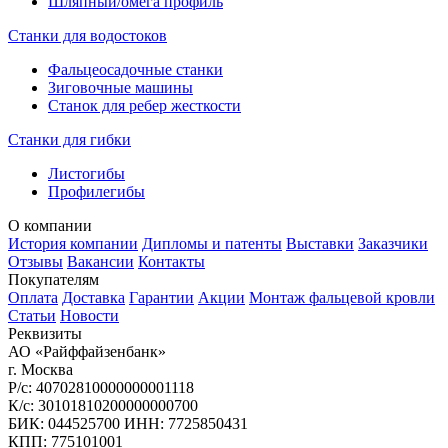
Шляпный/омега профиль
Станки для водостоков
Фальцеосадочные станки
Зиговочные машины
Станок для ребер жесткости
Станки для гибки
Листогибы
Профилегибы
О компании
История компании
Дипломы и патенты
Выставки
Заказчики
Отзывы
Вакансии
Контакты
Покупателям
Оплата
Доставка
Гарантии
Акции
Монтаж фальцевой кровли
Статьи
Новости
Реквизиты
АО «Райффайзенбанк»
г. Москва
Р/с: 40702810000000001118
К/с: 30101810200000000700
БИК: 044525700 ИНН: 7725850431
КПП: 775101001