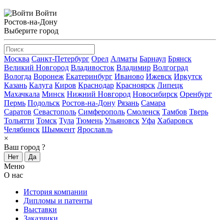
Войти
Ростов-на-Дону
Выберите город
Москва
Санкт-Петербург
Орел
Алматы
Барнаул
Брянск
Великий Новгород
Владивосток
Владимир
Волгоград
Вологда
Воронеж
Екатеринбург
Иваново
Ижевск
Иркутск
Казань
Калуга
Киров
Краснодар
Красноярск
Липецк
Махачкала
Минск
Нижний Новгород
Новосибирск
Оренбург
Пермь
Подольск
Ростов-на-Дону
Рязань
Самара
Саратов
Севастополь
Симферополь
Смоленск
Тамбов
Тверь
Тольятти
Томск
Тула
Тюмень
Ульяновск
Уфа
Хабаровск
Челябинск
Шымкент
Ярославль
×
Ваш город
?
Нет
Да
Меню
О нас
История компании
Дипломы и патенты
Выставки
Заказчики