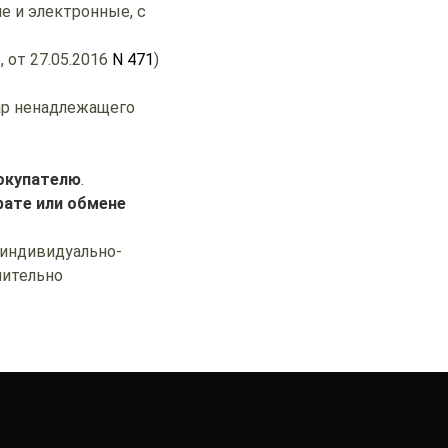
е и электронные, с
1
, от 27.05.2016
N 471
)
вар ненадлежащего
покупателю
.
рате или обмене
 индивидуально-
чительно