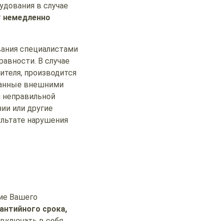
удования в случае
т
немедленно
вания специалистами
авности. В случае
ителя, производится
анные внешними
и неправильной
нии или другие
ультате нарушения
ие Вашего
антийного срока,
включать в себя