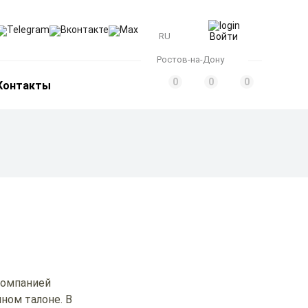
Telegram
Вконтакте
Max
RU
Войти
Ростов-на-Дону
0
0
0
Контакты
компанией
ном талоне. В