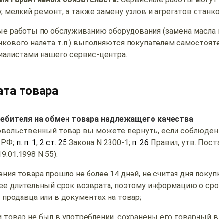
, мелкий ремонт, а также замену узлов и агрегатов станко
е работы по обслуживанию оборудования (замена масла в
нкового налета т.п.) выполняются покупателем самостояте
алистами нашего сервис-центра.
ата товара
ребителя на обмен товара надлежащего качества
овольственный товар вы можете вернуть, если соблюде
 РФ;
п. п. 1
,
2 ст. 25
Закона N 2300-1;
п. 26
Правил, утв. Пос
.01.1998 N 55):
ения товара прошло не более 14 дней, не считая дня покуп
ее длительный срок возврата, поэтому информацию о сро
 продавца или в документах на товар;
 товар не был в употреблении, сохранены его товарный в