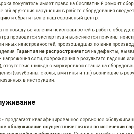
срока покупатель имеет право на бесплатный ремонт обор
ае обнаружения нарушений в работе оборудования следуе
ацию
и обратиться в наш сервисный центр.
а по поводу выявления неисправностей в работе оборудо
тра проводится экспертиза и выясняются причины неиспр
ли иных неисправностей, произошедших по вине производ
зделия.
Гарантия не распространяется
на дефекты, вызв
 напряжения сети, повреждения в результате падения ил
.), отсутствие шильда с маркировкой станка на оборудова
ния (зазубрины, сколы, вмятины и т.п.) возникшие в рез
указанных в инструкции.
луживание
 предлагает квалифицированное сервисное обслуживан
ое обслуживание осуществляется как по истечении гар
вия гарантийных обязательств.
Сервисные работы могут 