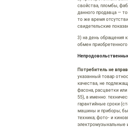
свойства, пломбы, фаб
данного продавца — т
то же время отсутств
свидетельские показан
3) на день обращения к
обмен приобретенного
Непродовольственные
Потребитель не впра
указанный товар отно
качества, не подлежащ
фасона, расцветки или
55), а именно: технич
гарантийные сроки (
машины и приборы; бы
техника; фото- и кино
электромузыкальные и