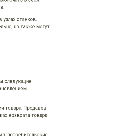
в.
 узлах станков,
льно, но также могут
ны следующие
тановлением
ки товара. Продавец
ках возврата товара
ид, потребительские