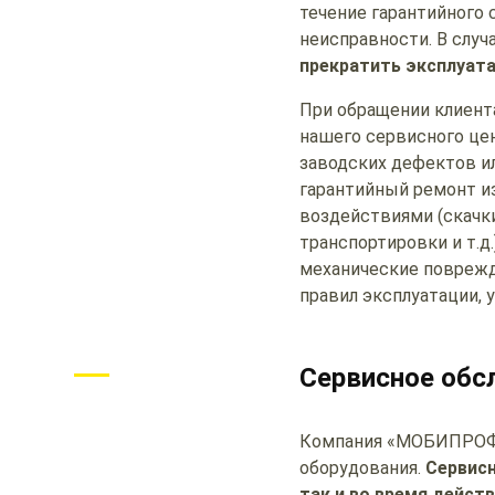
течение гарантийного 
неисправности. В случ
прекратить эксплуат
При обращении клиент
нашего сервисного цен
заводских дефектов и
гарантийный ремонт и
воздействиями (скачки
транспортировки и т.д
механические поврежде
правил эксплуатации, 
Сервисное обс
Компания «МОБИПРОФ»
оборудования.
Сервисн
так и во время дейст