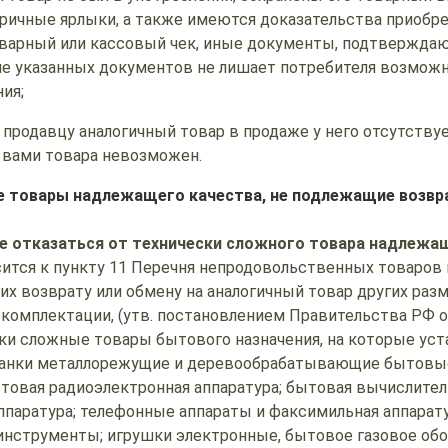
ричные ярлыки, а также имеются доказательства приобре
оварный или кассовый чек, иные документы, подтверждаю
ие указанных документов не лишает потребителя возможн
ия;
 продавцу аналогичный товар в продаже у него отсутствуе
 вами товара невозможен.
 товары надлежащего качества, не подлежащие возвра
ве отказаться от технически сложного товара надлежа
сится к пункту 11 Перечня непродовольственных товаров
их возврату или обмену на аналогичный товар других разм
 комплектации, (утв. постановлением Правительства РФ от
ески сложные товары бытового назначения, на которые ус
станки металлорежущие и деревообрабатывающие бытовы
товая радиоэлектронная аппаратура; бытовая вычислител
аппаратура; телефонные аппараты и факсимильная аппарату
нструменты; игрушки электронные, бытовое газовое обо