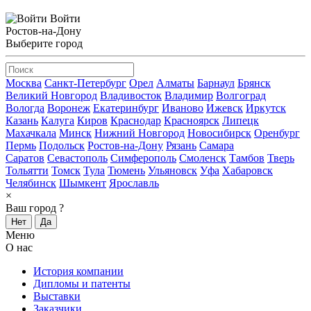
Войти
Ростов-на-Дону
Выберите город
Москва
Санкт-Петербург
Орел
Алматы
Барнаул
Брянск
Великий Новгород
Владивосток
Владимир
Волгоград
Вологда
Воронеж
Екатеринбург
Иваново
Ижевск
Иркутск
Казань
Калуга
Киров
Краснодар
Красноярск
Липецк
Махачкала
Минск
Нижний Новгород
Новосибирск
Оренбург
Пермь
Подольск
Ростов-на-Дону
Рязань
Самара
Саратов
Севастополь
Симферополь
Смоленск
Тамбов
Тверь
Тольятти
Томск
Тула
Тюмень
Ульяновск
Уфа
Хабаровск
Челябинск
Шымкент
Ярославль
×
Ваш город
?
Нет
Да
Меню
О нас
История компании
Дипломы и патенты
Выставки
Заказчики