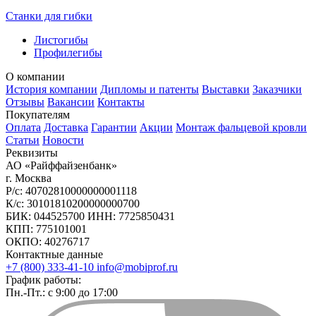
Станки для гибки
Листогибы
Профилегибы
О компании
История компании
Дипломы и патенты
Выставки
Заказчики
Отзывы
Вакансии
Контакты
Покупателям
Оплата
Доставка
Гарантии
Акции
Монтаж фальцевой кровли
Статьи
Новости
Реквизиты
АО «Райффайзенбанк»
г. Москва
Р/с: 40702810000000001118
К/с: 30101810200000000700
БИК: 044525700 ИНН: 7725850431
КПП: 775101001
ОКПО: 40276717
Контактные данные
+7 (800) 333-41-10
info@mobiprof.ru
График работы:
Пн.-Пт.: с 9:00 до 17:00