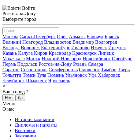
Войти
Ростов-на-Дону
Выберите город
Москва
Санкт-Петербург
Орел
Алматы
Барнаул
Брянск
Великий Новгород
Владивосток
Владимир
Волгоград
Вологда
Воронеж
Екатеринбург
Иваново
Ижевск
Иркутск
Казань
Калуга
Киров
Краснодар
Красноярск
Липецк
Махачкала
Минск
Нижний Новгород
Новосибирск
Оренбург
Пермь
Подольск
Ростов-на-Дону
Рязань
Самара
Саратов
Севастополь
Симферополь
Смоленск
Тамбов
Тверь
Тольятти
Томск
Тула
Тюмень
Ульяновск
Уфа
Хабаровск
Челябинск
Шымкент
Ярославль
×
Ваш город
?
Нет
Да
Меню
О нас
История компании
Дипломы и патенты
Выставки
Заказчики